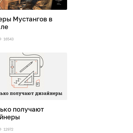
ры Мустангов в
але
16543
ько получают
йнеры
12972