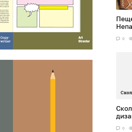
Пеще
Неп
0
Скол
диза
0