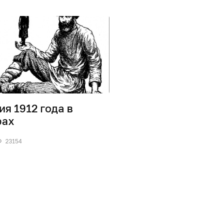
ия 1912 года в
рах
23154