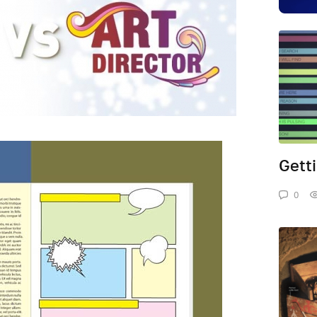
Gett
0