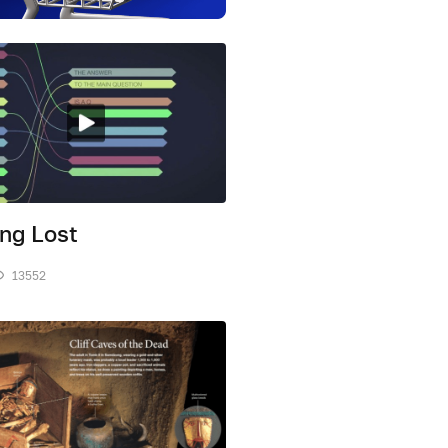
ing Lost
13552