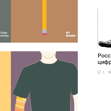
Росс
циф
1