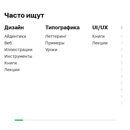
Часто ищут
Дизайн
Типографика
UI/UX
Ин
Айдентика
Леттеринг
Книги
Han
Веб
Примеры
Лекции
Ати
Иллюстрации
Уроки
Веб
Инструменты
Вид
Книги
Виз
Лекции
Геро
Инс
Инт
Кни
Кур
Лек