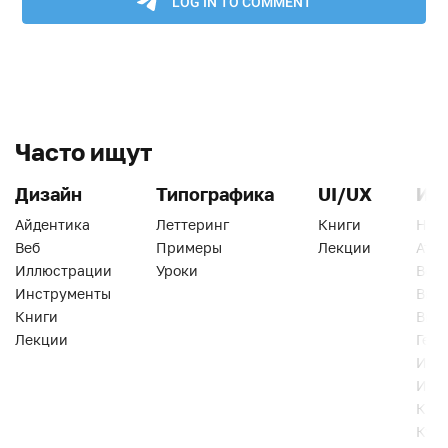
Часто ищут
Дизайн
Типографика
UI/UX
Ин
Айдентика
Леттеринг
Книги
Han
Веб
Примеры
Лекции
Ати
Иллюстрации
Уроки
Веб
Инструменты
Вид
Книги
Виз
Лекции
Геро
Инс
Инт
Кни
Кур