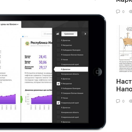
0
Наст
Напо
0