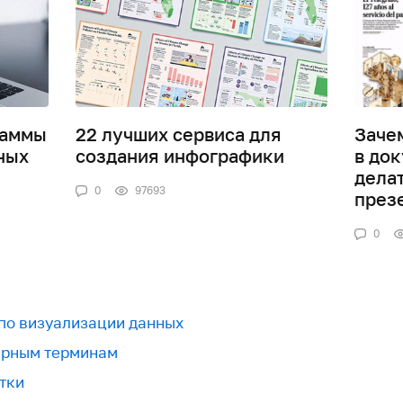
раммы
22 лучших сервиса для
Заче
ных
создания инфографики
в док
дела
0
97693
през
0
 по визуализации данных
урным терминам
тки