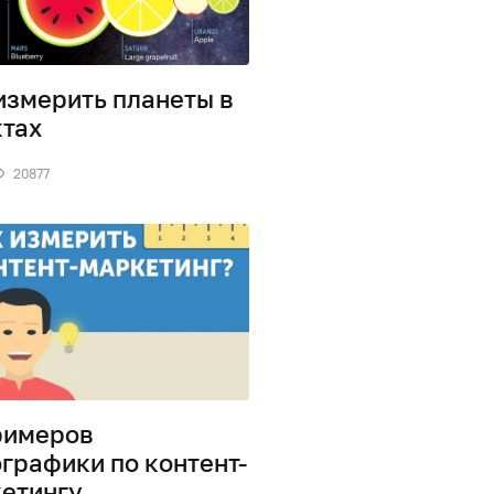
измерить планеты в
тах
20877
римеров
графики по контент-
етингу