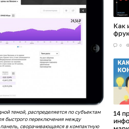
Как 
фрук
0
дной темой, распределяется по субъектам
14 п
ля быстрого переключения между
инфо
 панель, сворачивающаяся в компактную
марк