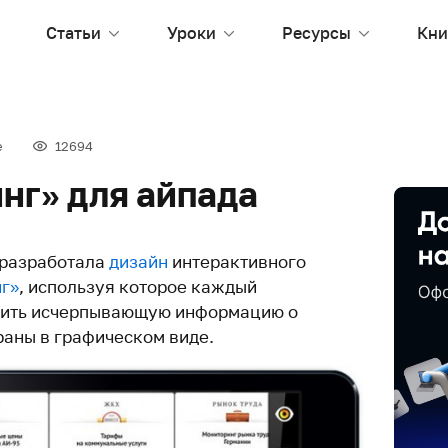
Статьи
Уроки
Ресурсы
Кни
е
12694
нг» для айпада
 разработала
дизайн
интерактивного
г»
, используя которое каждый
чить исчерпывающую информацию о
раны в графическом виде.