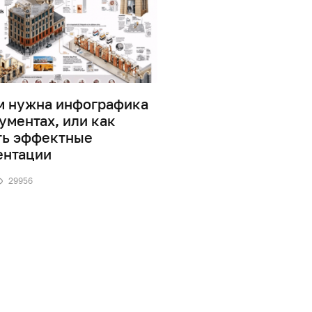
м нужна инфографика
Дизайн информаци
ументах, или как
0
41883
ть эффектные
ентации
29956