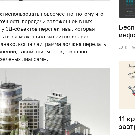
я использовать повсеместно, потому что
точность передачи заложенной в них
Бесп
 у 3Д-объектов перспективы, которая
инфо
итателя может сложиться неверное
Однако, когда даиграмма должна передать
0
внении, такой прием — однозначно
 зеленых диаграмм.
11 к
завт