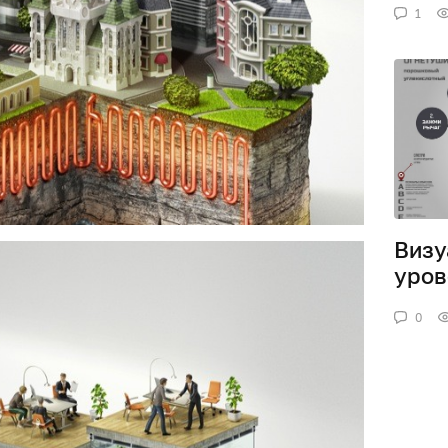
1
Визу
уров
0