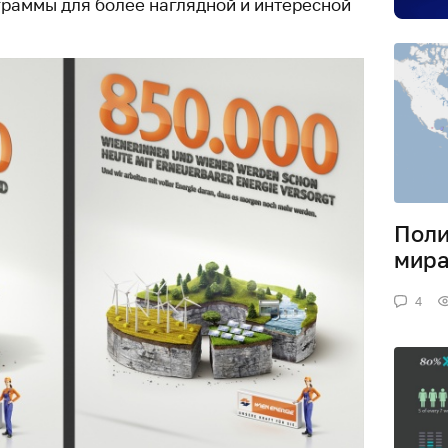
раммы для более наглядной и интересной
Поли
мира
4