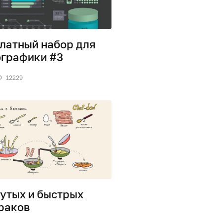
латный набор для
графики #3
12229
рутых и быстрых
раков