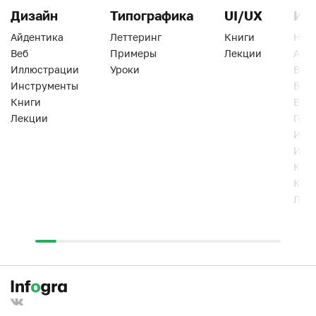
Дизайн
Типографика
UI/UX
Ин
Айдентика
Леттеринг
Книги
Han
Веб
Примеры
Лекции
Ати
Иллюстрации
Уроки
Веб
Инструменты
Вид
Книги
Виз
Лекции
Геро
Инс
Инт
Кни
Кур
Лек