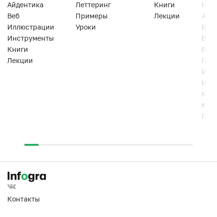
Айдентика
Леттеринг
Книги
Han
Веб
Примеры
Лекции
Ати
Иллюстрации
Уроки
Веб
Инструменты
Вид
Книги
Виз
Лекции
Геро
Инс
Инт
Кни
Кур
Лек
Контакты