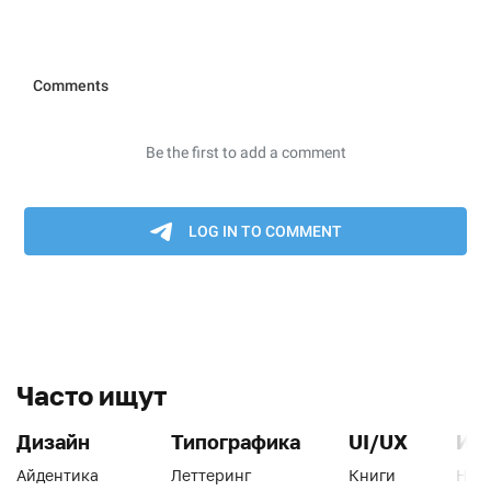
Часто ищут
Дизайн
Типографика
UI/UX
Ин
Айдентика
Леттеринг
Книги
Han