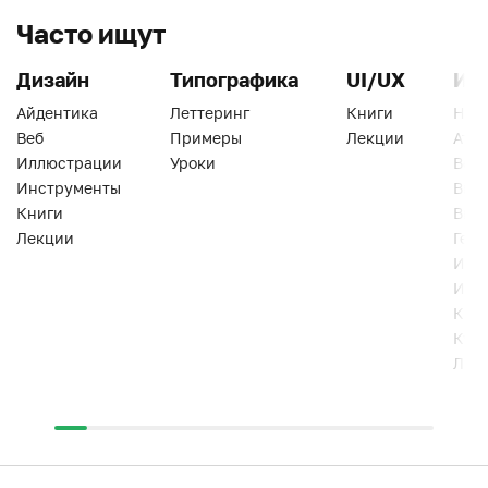
Часто ищут
Дизайн
Типографика
UI/UX
Ин
Айдентика
Леттеринг
Книги
Han
Веб
Примеры
Лекции
Ати
Иллюстрации
Уроки
Веб
Инструменты
Вид
Книги
Виз
Лекции
Геро
Инс
Инт
Кни
Кур
Лек