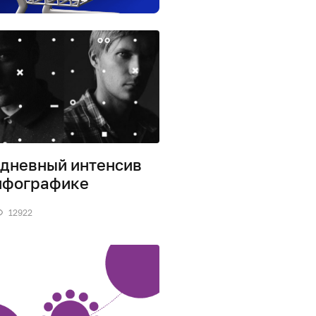
дневный интенсив
нфографике
12922