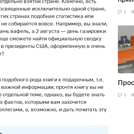
 отдельно взятой стране. Конечно, есть
освященные исключительно одной стране,
2
ругих странах подобная статистика или
не собирается вовсе. Например, вы знали,
день вафель, а 2 августа — день газировки
 еще сможете найти официальную сводку
 в президенты США, оформленную в очень
е?
 подобного рода книги к подарочным, т.е.
Прос
к важной информации; прочтя книгу вы не
о отдельной теме, однако, вы будете знать
0
х фактов, которыми вам захочется
оллегами, а, возможно, и дать почитать эту