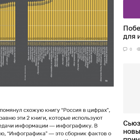
Побе
для 
0
упомянул схожую книгу “Россия в цифрах”,
сравню эти 2 книги, которые используют
Сьюз
редачи информации — инфографику. В
новы
ию, “Инфографика” — это сборник фактов о
прин