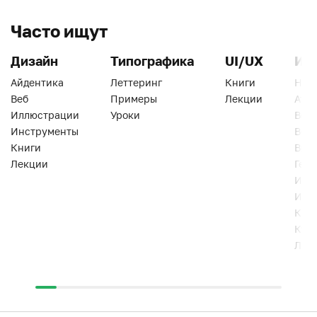
Часто ищут
Дизайн
Типографика
UI/UX
Ин
Айдентика
Леттеринг
Книги
Han
Веб
Примеры
Лекции
Ати
Иллюстрации
Уроки
Веб
Инструменты
Вид
Книги
Виз
Лекции
Геро
Инс
Инт
Кни
Кур
Лек