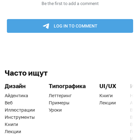
Часто ищут
Дизайн
Типографика
UI/UX
Ин
Айдентика
Леттеринг
Книги
Han
Веб
Примеры
Лекции
Ати
Иллюстрации
Уроки
Веб
Инструменты
Вид
Книги
Виз
Лекции
Геро
Инс