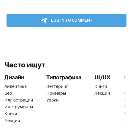
Часто ищут
Дизайн
Типографика
UI/UX
Ин
Айдентика
Леттеринг
Книги
Han
Веб
Примеры
Лекции
Ати
Иллюстрации
Уроки
Веб
Инструменты
Вид
Книги
Виз
Лекции
Геро
Инс