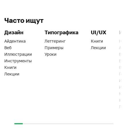
Часто ищут
Дизайн
Типографика
UI/UX
Ин
Айдентика
Леттеринг
Книги
Han
Веб
Примеры
Лекции
Ати
Иллюстрации
Уроки
Веб
Инструменты
Вид
Книги
Виз
Лекции
Геро
Инс
Инт
Кни
Кур
Лек