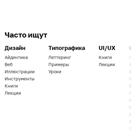
Часто ищут
Дизайн
Типографика
UI/UX
Ин
Айдентика
Леттеринг
Книги
Han
Веб
Примеры
Лекции
Ати
Иллюстрации
Уроки
Веб
Инструменты
Вид
Книги
Виз
Лекции
Геро
Инс
Инт
Кни
Кур
Лек