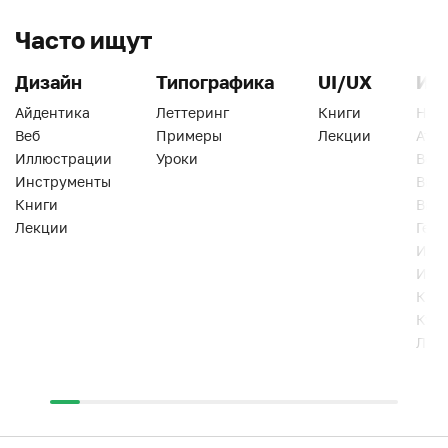
Часто ищут
Дизайн
Типографика
UI/UX
Ин
Айдентика
Леттеринг
Книги
Han
Веб
Примеры
Лекции
Ати
Иллюстрации
Уроки
Веб
Инструменты
Вид
Книги
Виз
Лекции
Геро
Инс
Инт
Кни
Кур
Лек