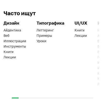
Часто ищут
Дизайн
Типографика
UI/UX
Ин
Айдентика
Леттеринг
Книги
Han
Веб
Примеры
Лекции
Ати
Иллюстрации
Уроки
Веб
Инструменты
Вид
Книги
Виз
Лекции
Геро
Инс
Инт
Кни
Кур
Лек