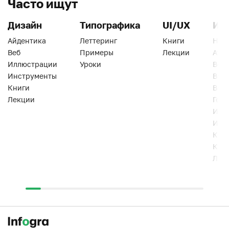
Часто ищут
Дизайн
Типографика
UI/UX
Ин
Айдентика
Леттеринг
Книги
Han
Веб
Примеры
Лекции
Ати
Иллюстрации
Уроки
Веб
Инструменты
Вид
Книги
Виз
Лекции
Геро
Инс
Инт
Кни
Кур
Лек