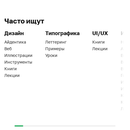
Часто ищут
Дизайн
Типографика
UI/UX
Ин
Айдентика
Леттеринг
Книги
Han
Веб
Примеры
Лекции
Ати
Иллюстрации
Уроки
Веб
Инструменты
Вид
Книги
Виз
Лекции
Геро
Инс
Инт
Кни
Кур
Лек