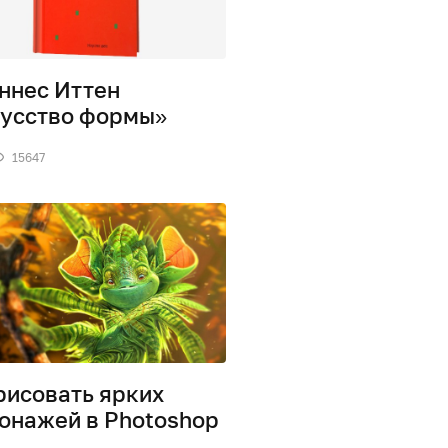
ннес Иттен
усство формы»
15647
рисовать ярких
онажей в Photoshop