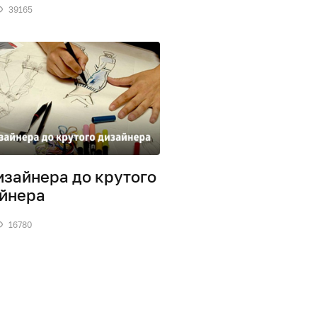
39165
изайнера до крутого
йнера
16780