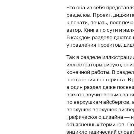
Что она из себя представл
разделов. Проект, диджит
к печати, печать, пост печ
автор. Книга по сути и яв
В каждом разделе даются 
управления проектов, дидж
Так в разделе иллюстраци
иллюстраторы рисуют, опи
конечной работы. В разде
построения леттеринга. В
а один раздел даже посвящ
все это звучит весьма зан
по верхушкам айсбергов, 
верхушек верхушек айсбер
графического дизайна — не
объясненных терминов. По
энциклопедический словар