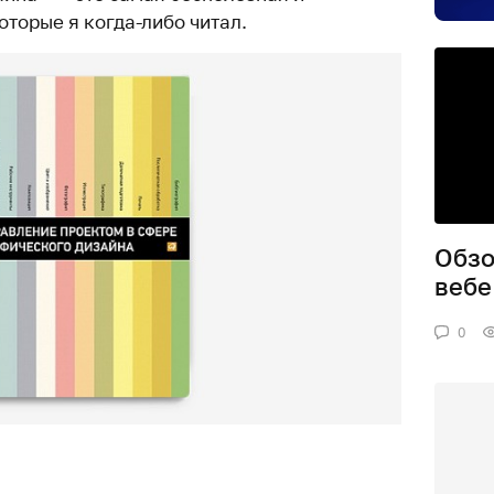
оторые я когда-либо читал.
Обзо
вебе
0