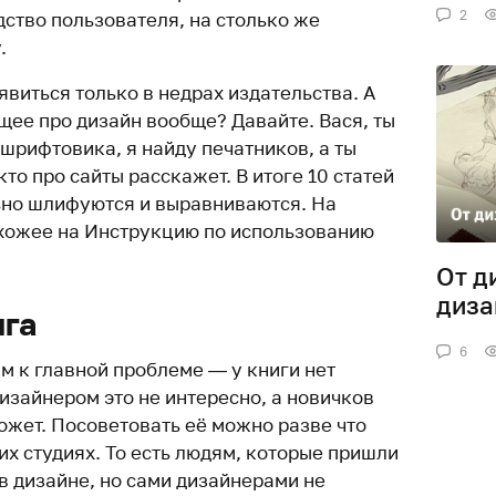
2
ство пользователя, на столько же
.
явиться только в недрах издательства. А
щее про дизайн вообще? Давайте. Вася, ты
шрифтовика, я найду печатников, а ты
кто про сайты расскажет. В итоге 10 статей
ьно шлифуются и выравниваются. На
хожее на Инструкцию по использованию
От д
диза
ига
6
м к главной проблеме — у книги нет
изайнером это не интересно, а новичков
ожет. Посоветовать её можно разве что
х студиях. То есть людям, которые пришли
в дизайне, но сами дизайнерами не