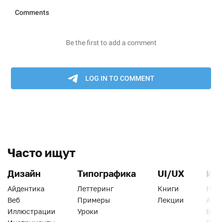
Часто ищут
Дизайн
Типографика
UI/UX
Ин
Айдентика
Леттеринг
Книги
Han
Веб
Примеры
Лекции
Ати
Иллюстрации
Уроки
Веб