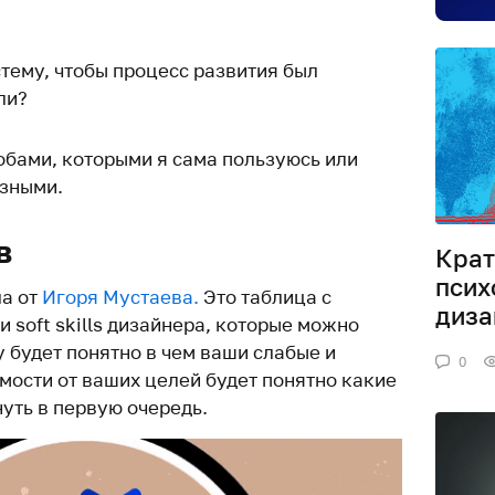
тему, чтобы процесс развития был
ли?
обами, которыми я сама пользуюсь или
езными.
в
Крат
псих
ла от
Игоря Мустаева.
Это таблица с
диза
 soft skills дизайнера, которые можно
 будет понятно в чем ваши слабые и
0
мости от ваших целей будет понятно какие
уть в первую очередь.