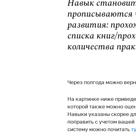
Навык становитс
прописываются ч
развития: прохо
списка книг/про
количества пра
/
Через полгода можно верну
На картинке ниже приведе
которой также можно оцен
Навыки указаны скорее дл
поправить с учетом вашей
систему можно почитать
ту