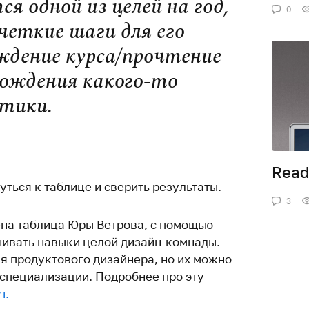
я одной из целей на год,
0
еткие шаги для его
ждение курса/прочтение
хождения какого-то
ктики.
Rea
ться к таблице и сверить результаты.
3
на таблица Юры Ветрова, с помощью
ивать навыки целой дизайн-комнады.
я продуктового дизайнера, но их можно
 специализации. Подробнее про эту
т.