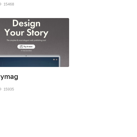
15468
dymag
15935