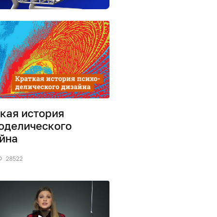
кая история
оделического
йна
28522