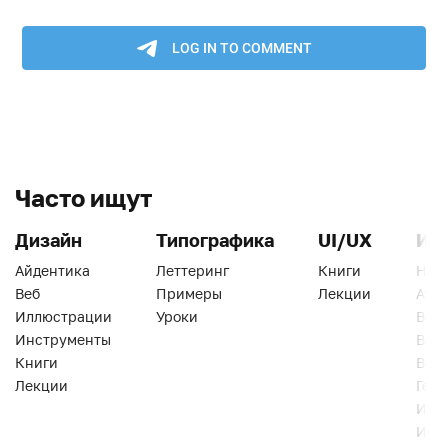
Часто ищут
Дизайн
Типографика
UI/UX
Ин
Айдентика
Леттеринг
Книги
Han
Веб
Примеры
Лекции
Ати
Иллюстрации
Уроки
Веб
Инструменты
Вид
Книги
Виз
Лекции
Геро
Инс
Инт