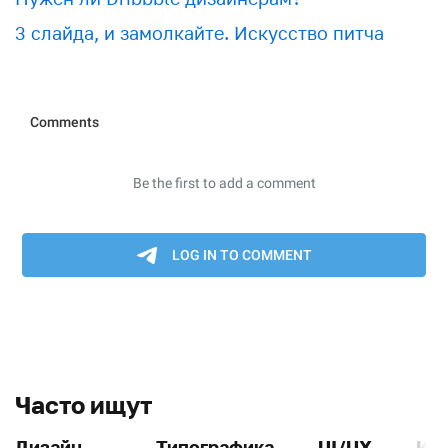
3 слайда, и замолкайте. Искусство питча
Часто ищут
Дизайн
Типографика
UI/UX
Ин