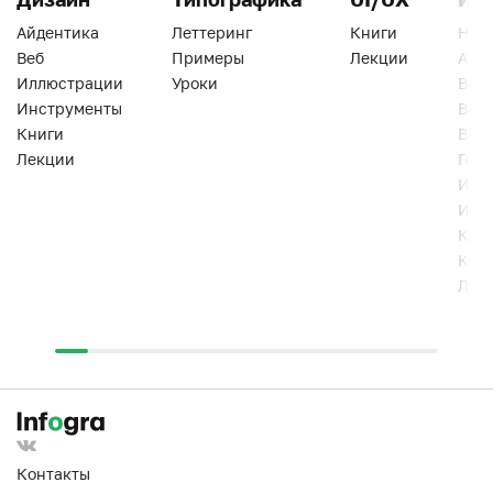
Айдентика
Леттеринг
Книги
Han
Веб
Примеры
Лекции
Ати
Иллюстрации
Уроки
Веб
Инструменты
Вид
Книги
Виз
Лекции
Геро
Инс
Инт
Кни
Кур
Лек
Контакты