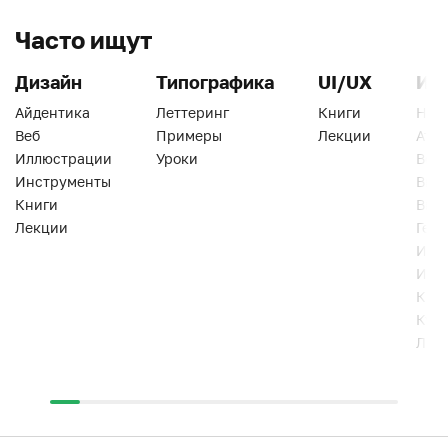
Часто ищут
Дизайн
Типографика
UI/UX
Ин
Айдентика
Леттеринг
Книги
Han
Веб
Примеры
Лекции
Ати
Иллюстрации
Уроки
Веб
Инструменты
Вид
Книги
Виз
Лекции
Геро
Инс
Инт
Кни
Кур
Лек