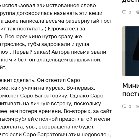
 использовал заимствованное слово
руппа договорилась называть эти вещи
0
а даже написала весьма развернутый пост
ит так поступать.) Юрочка сел за
о. Все юрочкино нутро сразу же
атряслись, губы задрожали и душа
 поэт. Первый заказ! Автора письма звали
яном и был он владельцем шашлычной.
йт.
ежит сделать. Он ответил Саро
Мин
ме, как учили на курсах. Во-первых,
пост
оможет Саро Багратовичу. Однако Саро
читывать на личную встречу, поскольку
0
лее чем потеря времени. Во-вторых, за сайт
тысяч рублей с полной предоплатой и если
редоплата, увы, возвращена не будет.
что если Саро Багратович этим недоволен,