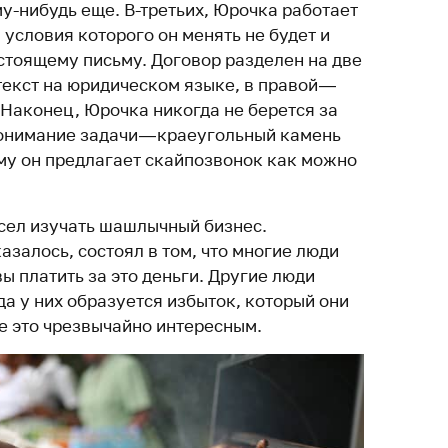
му-нибудь еще. В-третьих, Юрочка работает
 условия которого он менять не будет и
астоящему письму. Договор разделен на две
текст на юридическом языке, в правой —
 Наконец, Юрочка никогда не берется за
Понимание задачи — краеугольный камень
му он предлагает скайпозвонок как можно
сел изучать шашлычный бизнес.
залось, состоял в том, что многие люди
ы платить за это деньги. Другие люди
гда у них образуется избыток, который они
е это чрезвычайно интересным.