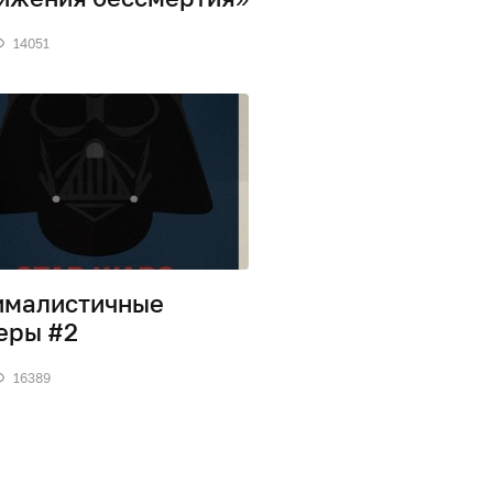
14051
ималистичные
еры #2
16389