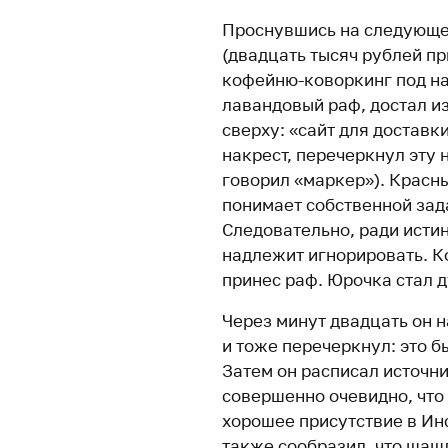
Проснувшись на следующе
(двадцать тысяч рублей пр
кофейню-коворкинг под на
лавандовый раф, достал из
сверху: «сайт для доставк
накрест, перечеркнул эту
говорил «маркер»). Красны
понимает собственной зада
Следовательно, ради исти
надлежит игнорировать. К
принес раф. Юрочка стал д
Через минут двадцать он н
и тоже перечеркнул: это 
Затем он расписал источн
совершенно очевидно, что
хорошее присутствие в Инс
также сообразил, что шаш