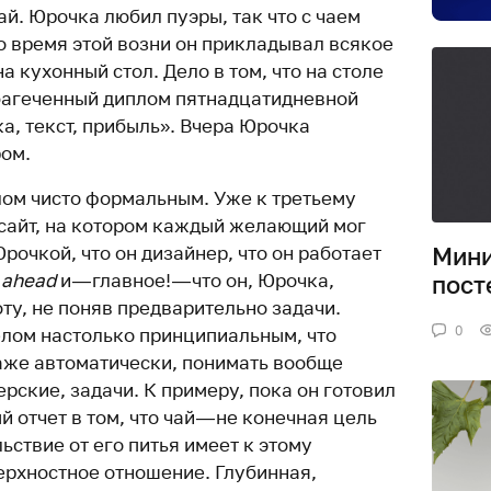
ай. Юрочка любил пуэры, так что с чаем
о время этой возни он прикладывал всякое
а кухонный стол. Дело в том, что на столе
багеченный диплом пятнадцатидневной
а, текст, прибыль». Вчера Юрочка
ом.
ом чисто формальным. Уже к третьему
 сайт, на котором каждый желающий мог
Мин
Юрочкой, что он дизайнер, что он работает
t ahead
и — главное! — что он, Юрочка,
пост
оту, не поняв предварительно задачи.
0
лом настолько принципиальным, что
аже автоматически, понимать вообще
ерские, задачи. К примеру, пока он готовил
й отчет в том, что чай — не конечная цель
ьствие от его питья имеет к этому
ерхностное отношение. Глубинная,