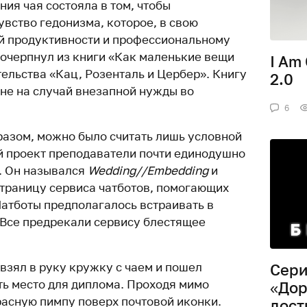
ния чая состояла в том, чтобы
вство гедонизма, которое, в свою
ой продуктивности и профессиональному
почерпнул из книги «Как маленькие вещи
I Am
ельства «Кац, Розенталь и Цербер». Книгу
2.0
хне на случай внезапной нужды во
6
разом, можно было считать лишь условной
й проект преподаватели почти единодушно
. Он назывался
Wedding//Embedding
и
траницу сервиса чатботов, помогающих
Чатботы предполагалось встраивать в
 Все предрекали сервису блестящее
взял в руку кружку с чаем и пошел
Сери
ть место для диплома. Проходя мимо
«Дор
расную пимпу поверх почтовой иконки.
дост