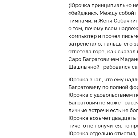
(Юрочка принципиально не
«бейджик». Между собой г
пимпами, и Женя Собачкин
о том, почему всем надлеж
компьютер и прочел письм
затрепетало, пальцы его з
отлетела горе, как сказал
Саро Багратовичем Мадан
Шашлычной требовался са
Юрочка знал, что ему надл
Багратовичу по полной фор
Юрочка с удовольствием п
Багратович не может расс
личные встречи есть не бо
Юрочка возьмет двадцать 
ничего не получится, то п
Юрочка отдельно отметил, 