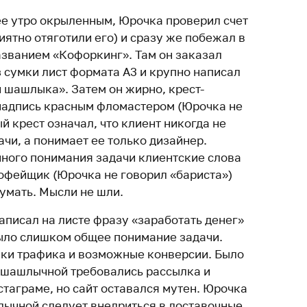
е утро окрыленным, Юрочка проверил счет
иятно отяготили его) и сразу же побежал в
званием «Кофоркинг». Там он заказал
 сумки лист формата А3 и крупно написал
и шашлыка». Затем он жирно, крест-
 надпись красным фломастером (Юрочка не
й крест означал, что клиент никогда не
чи, а понимает ее только дизайнер.
нного понимания задачи клиентские слова
офейщик (Юрочка не говорил «бариста»)
умать. Мысли не шли.
аписал на листе фразу «заработать денег»
было слишком общее понимание задачи.
ики трафика и возможные конверсии. Было
 шашлычной требовались рассылка и
таграме, но сайт оставался мутен. Юрочка
лычной следует внедриться в доставочные