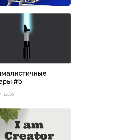
ималистичные
еры #5
15765