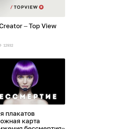
 Creator – Top View
12932
я плакатов
ожная карта
ижения бессмертия»