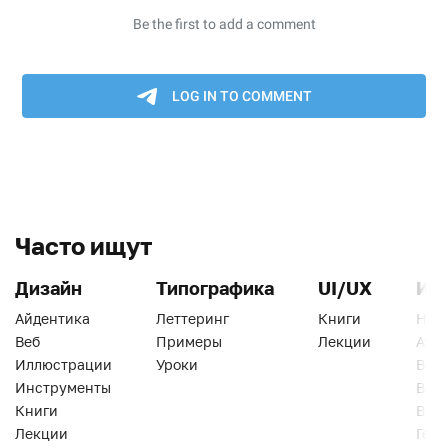
Часто ищут
Дизайн
Типографика
UI/UX
Ин
Айдентика
Леттеринг
Книги
Han
Веб
Примеры
Лекции
Ати
Иллюстрации
Уроки
Веб
Инструменты
Вид
Книги
Виз
Лекции
Геро