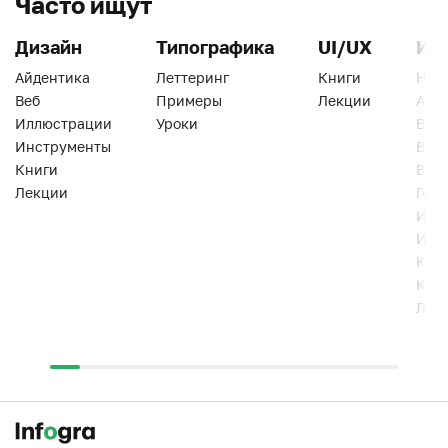
Часто ищут
Дизайн
Типографика
UI/UX
Ин
Айдентика
Леттеринг
Книги
Han
Веб
Примеры
Лекции
Ати
Иллюстрации
Уроки
Веб
Инструменты
Вид
Книги
Виз
Лекции
Геро
Инс
Инт
Кни
Кур
Лек