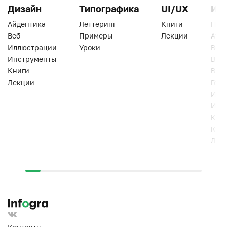
Дизайн
Типографика
UI/UX
Ин
Айдентика
Леттеринг
Книги
Han
Веб
Примеры
Лекции
Ати
Иллюстрации
Уроки
Веб
Инструменты
Вид
Книги
Виз
Лекции
Геро
Инс
Инт
Кни
Кур
Лек