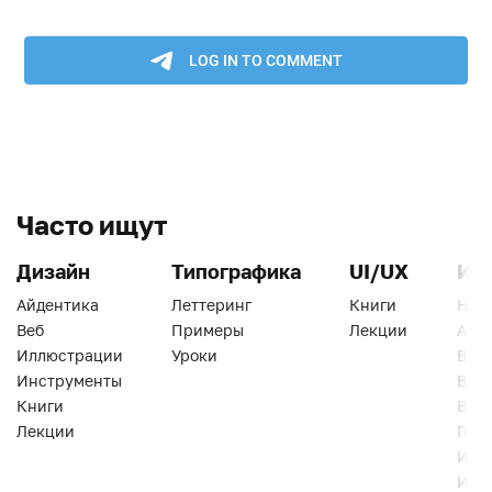
Часто ищут
Дизайн
Типографика
UI/UX
Ин
Айдентика
Леттеринг
Книги
Han
Веб
Примеры
Лекции
Ати
Иллюстрации
Уроки
Веб
Инструменты
Вид
Книги
Виз
Лекции
Геро
Инс
Инт