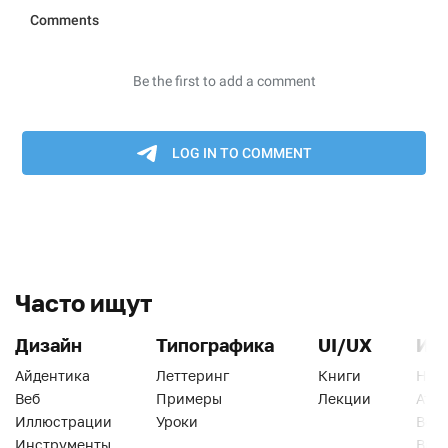
Часто ищут
Дизайн
Типографика
UI/UX
Ин
Айдентика
Леттеринг
Книги
Han
Веб
Примеры
Лекции
Ати
Иллюстрации
Уроки
Веб
Инструменты
Вид