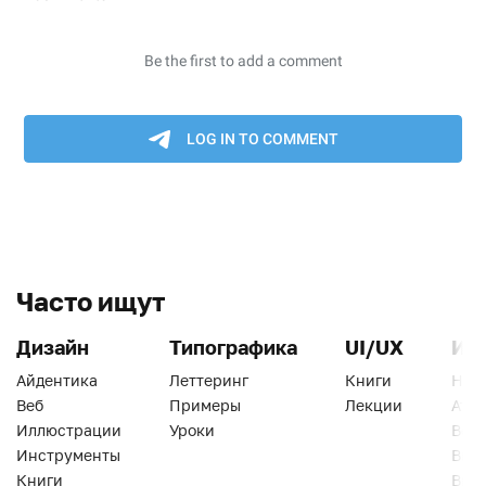
Часто ищут
Дизайн
Типографика
UI/UX
Ин
Айдентика
Леттеринг
Книги
Han
Веб
Примеры
Лекции
Ати
Иллюстрации
Уроки
Веб
Инструменты
Вид
Книги
Виз