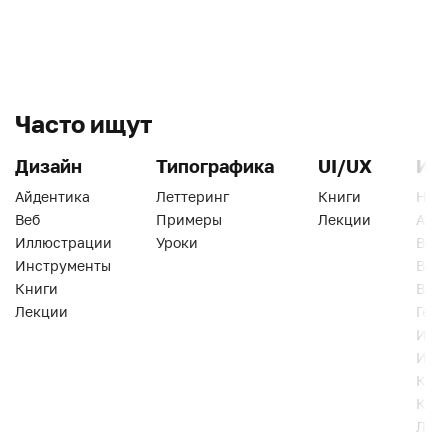
Часто ищут
Дизайн
Типографика
UI/UX
Ин
Айдентика
Леттеринг
Книги
Han
Веб
Примеры
Лекции
Ати
Иллюстрации
Уроки
Веб
Инструменты
Вид
Книги
Виз
Лекции
Геро
Инс
Инт
Кни
Кур
Лек