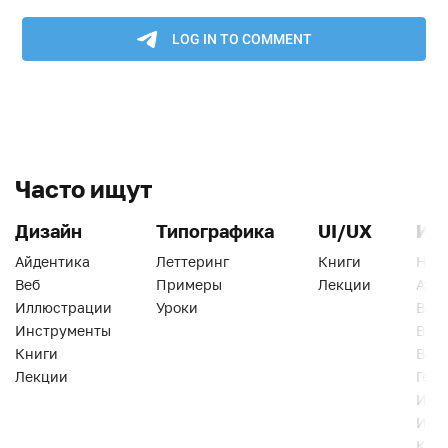
Часто ищут
Дизайн
Типографика
UI/UX
Ин
Айдентика
Леттеринг
Книги
Han
Веб
Примеры
Лекции
Ати
Иллюстрации
Уроки
Веб
Инструменты
Вид
Книги
Виз
Лекции
Геро
Инс
Инт
Кни