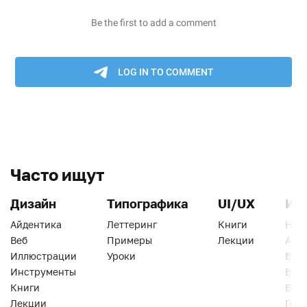
Часто ищут
Дизайн
Типографика
UI/UX
Ин
Айдентика
Леттеринг
Книги
Han
Веб
Примеры
Лекции
Ати
Иллюстрации
Уроки
Веб
Инструменты
Вид
Книги
Виз
Лекции
Геро