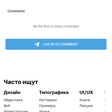
Часто ищут
Дизайн
Типографика
UI/UX
Ин
Айдентика
Леттеринг
Книги
Han
Веб
Примеры
Лекции
Ати
Иллюстрации
Уроки
Веб