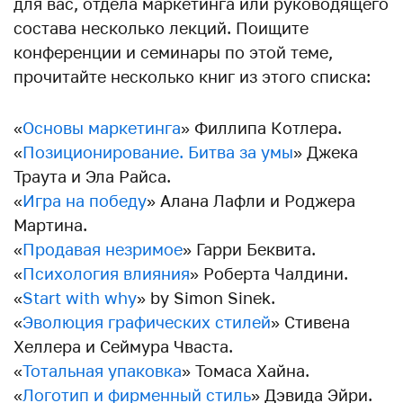
для вас, отдела маркетинга или руководящего
состава несколько лекций. Поищите
конференции и семинары по этой теме,
прочитайте несколько книг из этого списка:
«
Основы маркетинга
» Филлипа Котлера.
«
Позиционирование. Битва за умы
» Джека
Траута и Эла Райса.
«
Игра на победу
» Алана Лафли и Роджера
Мартина.
«
Продавая незримое
» Гарри Беквита.
«
Психология влияния
» Роберта Чалдини.
«
Start with why
» by Simon Sinek.
«
Эволюция графических стилей
» Стивена
Хеллера и Сеймура Чваста.
«
Тотальная упаковка
» Томаса Хайна.
«
Логотип и фирменный стиль
» Дэвида Эйри.