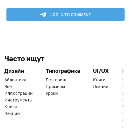
Часто ищут
Дизайн
Типографика
UI/UX
Ин
Айдентика
Леттеринг
Книги
Han
Веб
Примеры
Лекции
Ати
Иллюстрации
Уроки
Веб
Инструменты
Вид
Книги
Виз
Лекции
Геро
Инс
Инт