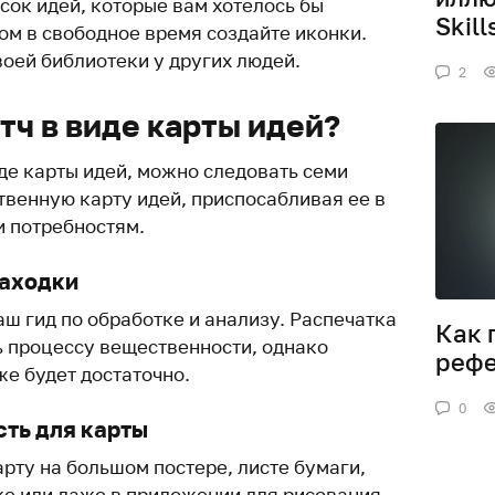
сок идей, которые вам хотелось бы
Skill
том в свободное время создайте иконки.
воей библиотеки у других людей.
2
тч в виде карты идей?
де карты идей, можно следовать семи
твенную карту идей, приспосабливая ее в
и потребностям.
находки
ш гид по обработке и анализу. Распечатка
Как 
 процессу вещественности, однако
рефе
же будет достаточно.
0
сть для карты
рту на большом постере, листе бумаги,
ске или даже в приложении для рисования