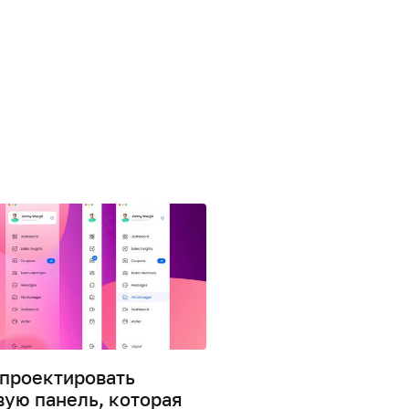
спроектировать
Как группировать
вую панель, которая
элементы на боков