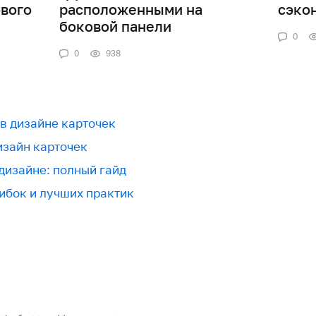
вого
расположенными на
сэко
боковой панели
0
0
938
в дизайне карточек
изайн карточек
дизайне: полный гайд
шибок и лучших практик