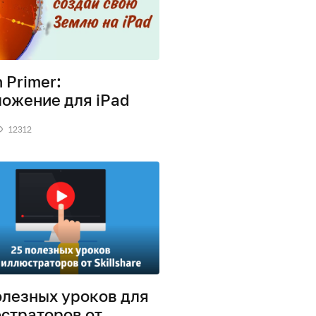
h Primer:
ожение для iPad
12312
олезных уроков для
страторов от