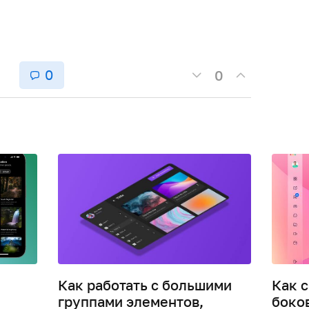
я
0
0
Как работать с большими
Как 
группами элементов,
боко