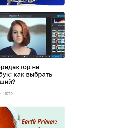
редактор на
бук: как выбрать
ший?
15760