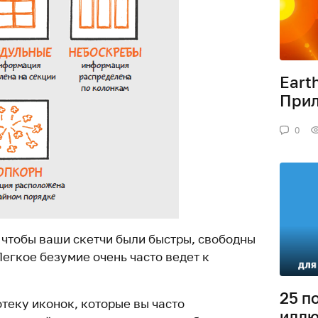
Eart
Прил
0
, чтобы ваши скетчи были быстры, свободны
егкое безумие очень часто ведет к
25 п
отеку иконок, которые вы часто
иллю