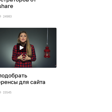
share
24983
подобрать
ренсы для сайта
15545