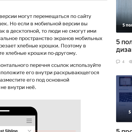
версии могут перемещаться по сайту
ек. Но если в мобильной версии вы
ак в десктопной, то люди не смогут ими
тальное пространство экранов мобильных
5 по
брезает хлебные крошки. Поэтому в
диза
е хлебные крошки по-другому.
4
зонтального перечня ссылок используйте
сположите его внутри раскрывающегося
азместите его под основной
не внутри неё.
5 пр