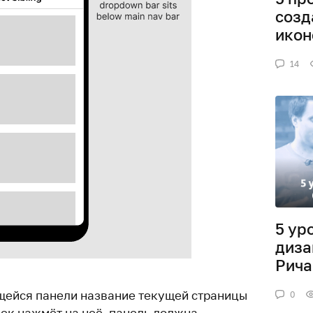
созд
икон
14
5 ур
диза
Рича
щейся панели название текущей страницы
0
век нажмёт на неё, панель должна