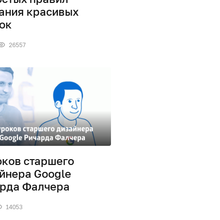
ания красивых
ок
26557
оков старшего
йнера Google
рда Фалчера
14053