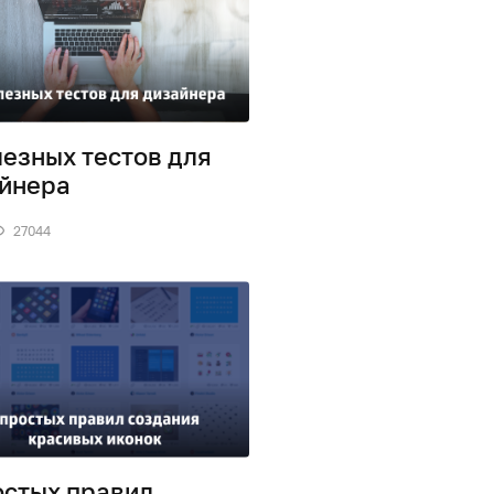
лезных тестов для
йнера
27044
остых правил