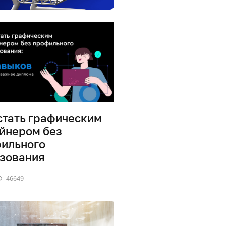
стать графическим
йнером без
ильного
зования
46649