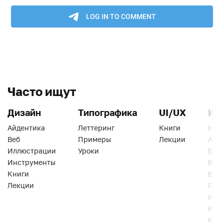
Часто ищут
Дизайн
Типографика
UI/UX
Ин
Айдентика
Леттеринг
Книги
Han
Веб
Примеры
Лекции
Ати
Иллюстрации
Уроки
Веб
Инструменты
Вид
Книги
Виз
Лекции
Геро
Инс
Инт
Кни