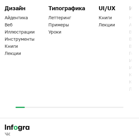
Дизайн
Типографика
UI/UX
Ин
Айдентика
Леттеринг
Книги
Han
Веб
Примеры
Лекции
Ати
Иллюстрации
Уроки
Веб
Инструменты
Вид
Книги
Виз
Лекции
Геро
Инс
Инт
Кни
Кур
Лек