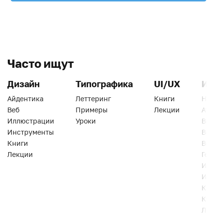
Часто ищут
Дизайн
Типографика
UI/UX
Ин
Айдентика
Леттеринг
Книги
Han
Веб
Примеры
Лекции
Ати
Иллюстрации
Уроки
Веб
Инструменты
Вид
Книги
Виз
Лекции
Геро
Инс
Инт
Кни
Кур
Лек