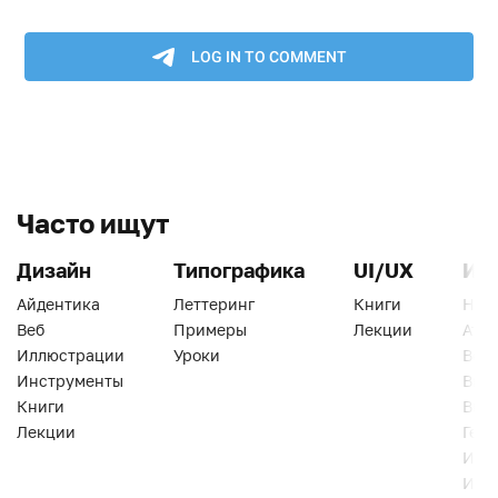
Часто ищут
Дизайн
Типографика
UI/UX
Ин
Айдентика
Леттеринг
Книги
Han
Веб
Примеры
Лекции
Ати
Иллюстрации
Уроки
Веб
Инструменты
Вид
Книги
Виз
Лекции
Геро
Инс
Инт