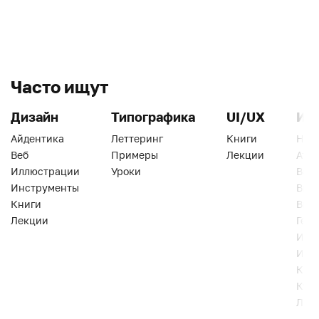
Часто ищут
Дизайн
Типографика
UI/UX
Ин
Айдентика
Леттеринг
Книги
Han
Веб
Примеры
Лекции
Ати
Иллюстрации
Уроки
Веб
Инструменты
Вид
Книги
Виз
Лекции
Геро
Инс
Инт
Кни
Кур
Лек