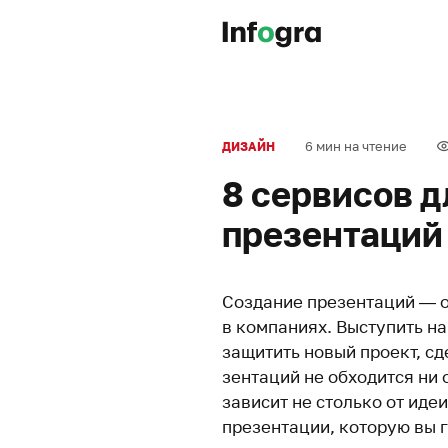
6 мин на чтение
ДИЗАЙН
8 сервисов д
презентаций
Создание пре­зен­таций — о
в ком­па­ниях. Выступить на
защи­тить новый проект, сд
зен­таций не обхо­дится ни 
зависит не столько от идеи
пре­зен­тации, которую вы г