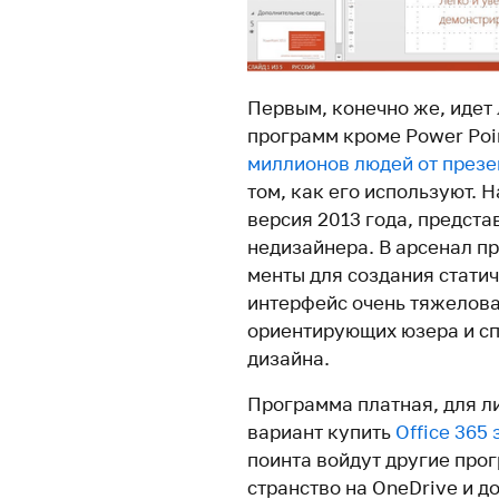
Первым, конечно же, идет л
про­грамм кроме Power Poin
мил­ли­онов людей от пре­зе
том, как его исполь­зуют. 
версия 2013 года, пред­ста
неди­зай­нера. В арсенал п
менты для создания ста­тич
интер­фейс очень тяже­лов
ори­ен­ти­ру­ющих юзера и с
дизайна.
Программа платная, для ли
вариант купить
Office 365 
поинта войдут другие про
стран­ство на OneDrive и до