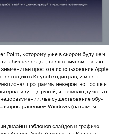
r Point, кото­рому уже в скором будущем
как в бизнес-среде, так и в личном поль­зо­
зна­ме­нитая про­стота исполь­зо­вания Apple
ре­зен­тацию в Keynote один раз, и мне не
функ­ци­онал про­граммы неве­ро­ятно проще и
ь­тер­на­тиву под рукой, я начинаю думать о
едо­ра­зу­мении, чье суще­ство­вание обу­
ас­про­стра­не­нием Windows (на самом
й дизайн шаб­лонов слайдов и гра­фи­че­
дизай­неров Apple (правда, и в Keynote