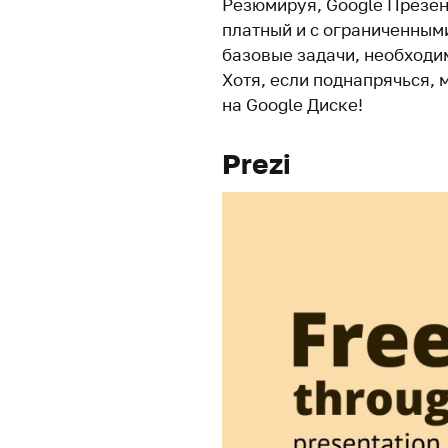
Резюмируя, Google Презент
платный и с огра­ни­чен­ным
базовые задачи, необ­хо­д
Хотя, если под­на­прячься,
на Google Диске!
Prezi