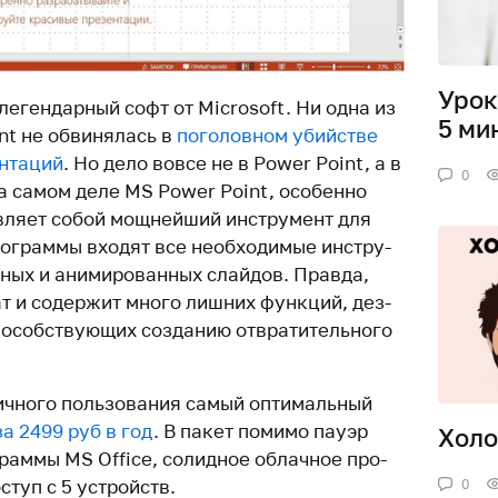
Урок
еген­дарный софт от Microsoft. Ни одна из
5 ми
t не обви­ня­лась в
пого­ловном убий­стве
н­таций
. Но дело вовсе не в Power Point, а в
0
На самом деле
MS
Power Point, осо­бенно
в­ляет собой мощ­нейший инстру­мент для
ро­граммы входят все необ­хо­димые инстру­
ных и ани­ми­ро­ванных слайдов. Правда,
ат и содержит много лишних функций, дез­
по­соб­ству­ющих созданию отвра­ти­тель­ного
ч­ного поль­зо­вания самый опти­мальный
за 2499 руб в год
. В пакет помимо пауэр
Холо
­граммы
MS
Office, солидное облачное про­
ступ с 5 устройств.
0