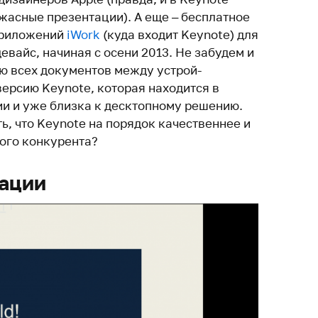
жасные пре­зен­тации). А еще – бес­платное
при­ло­жений
iWork
(куда входит Keynote) для
девайс, начиная с осени 2013. Не забудем и
ию всех доку­ментов между устрой­
ерсию Keynote, которая нахо­дится в
и и уже близка к деск­топ­ному решению.
ь, что Keynote на порядок каче­ственнее и
ого кон­ку­рента?
тации