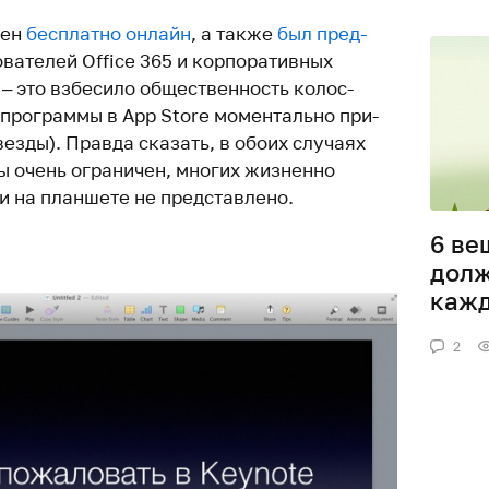
пен
бес­платно онлайн
, а также
был пред­
­ва­телей Office 365 и кор­по­ра­тивных
 это взбе­сило обще­ствен­ность колос­
г про­граммы в App Store момен­тально при­
везды). Правда ска­зать, в обоих слу­чаях
ы очень огра­ничен, многих жиз­ненно
на план­шете не пред­став­лено.
6 ве
долж
кажд
2