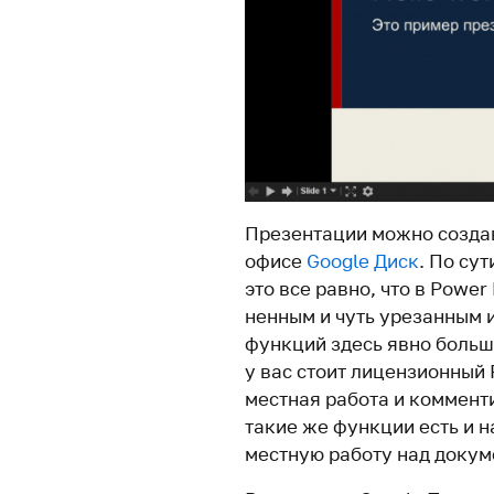
Презентации можно созда­в
офисе
Google Диск
. По сут
это все равно, что в Power 
ненным и чуть уре­занным и
функций здесь явно больше
у вас стоит лицен­зи­онный 
местная работа и ком­мен­т
такие же функции есть и на
местную работу над доку­м