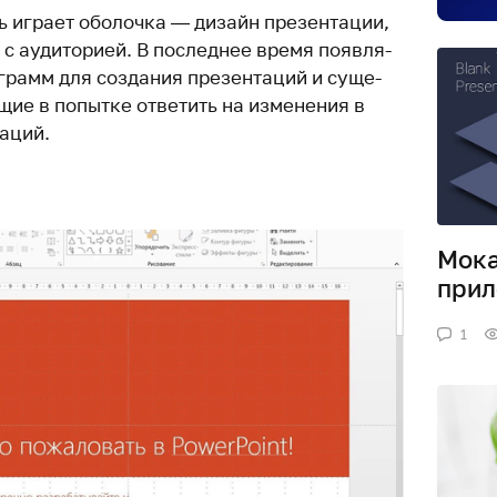
ь играет обо­лочка — дизайн пре­зен­тации,
 с ауди­то­рией. В последнее время появ­ля­
­грамм для создания пре­зен­таций и суще­
щие в попытке отве­тить на изме­нения в
аций.
Мока
при
1