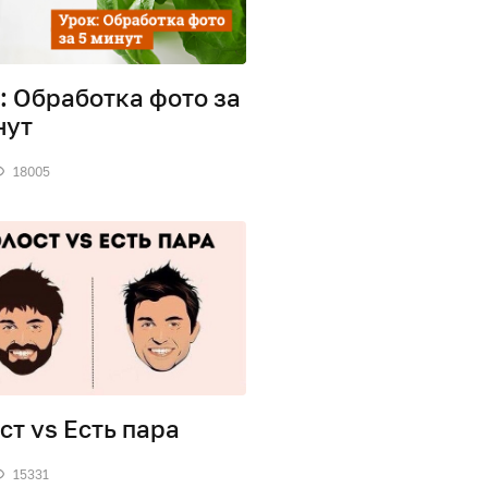
: Обработка фото за
нут
18005
ст vs Есть пара
15331