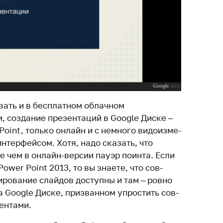
ать и в бес­платном облачном
и, создание пре­зен­таций в Google Диске –
Point, только онлайн и с немного видо­из­ме­
нтер­фейсом. Хотя, надо ска­зать, что
 чем в онлайн-версии пауэр поинта. Если
Power Point 2013, то вы знаете, что сов­
и­ро­вание слайдов доступны и там – ровно
 Google Диске, при­званном упро­стить сов­
ен­тами.