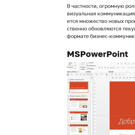
В част­ности, огромную рол
визу­альная ком­му­ни­кация
ется мно­же­ство новых про
ственно обнов­ля­ются теку
фор­мате бизнес-коммуник
MS
PowerPoint