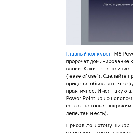
Главный кон­ку­рент
MS
Powe
про­рочат доми­ни­ро­вание 
вании. Ключевое отличие – 
(“ease of use”). Сделайте п
при­дется объ­яс­нять, что 
прак­тичнее. Имея такую ал
Power Point как о нелепом н
слов­лено только широким р
деле, так и есть).
Прибавьте к этому шикарны
ских эле­ментов от лучших 