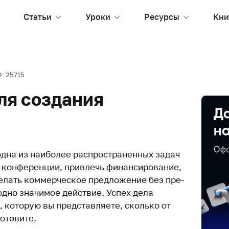
Статьи
Уроки
Ресурсы
Кни
25715
ля создания
дна из наи­более рас­про­стра­ненных задач
 кон­фе­ренции, при­влечь финан­си­ро­вание,
е­лать ком­мер­че­ское предложение без пре­
одно зна­чимое дей­ствие. Успех дела
, которую вы пред­став­ляете, сколько от
ото­вите.