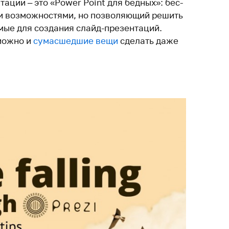
ации – это «Power Point для бедных»: бес­
и воз­мож­но­стями, но поз­во­ля­ющий решить
имые для создания слайд-презентаций.
 можно и
сума­сшедшие вещи
сде­лать даже