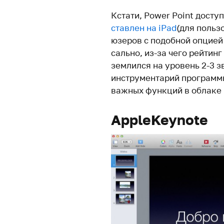
Кстати, Power Point досту
ставлен на iPad
(для поль­зо
юзеров с подобной опцией –
сально, из-за чего рей­тин
зем­лился на уро­вень 2-3 з
инстру­мен­тарий про­грамм
важных функций в облаке и 
AppleKeynote