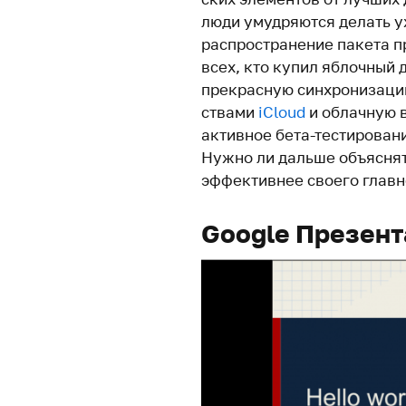
люди умуд­ря­ются делать у
рас­про­стра­нение пакета 
всех, кто купил яблочный 
пре­красную син­хро­ни­зац
ствами
iCloud
и облачную в
активное бета-тестировани
Нужно ли дальше объ­яс­нят
эффек­тивнее своего глав­н
Google Презен