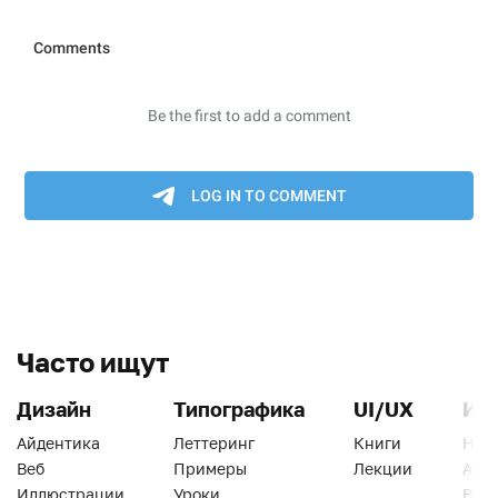
Часто ищут
Дизайн
Типографика
UI/UX
Ин
Айдентика
Леттеринг
Книги
Han
Веб
Примеры
Лекции
Ати
Иллюстрации
Уроки
Веб