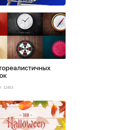
тореалистичных
ок
12453