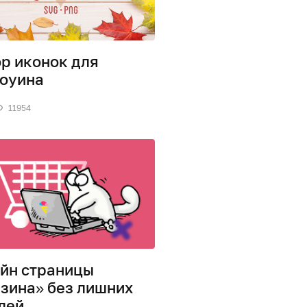
р иконок для
оуина
11954
йн страницы
зина» без лишних
лей