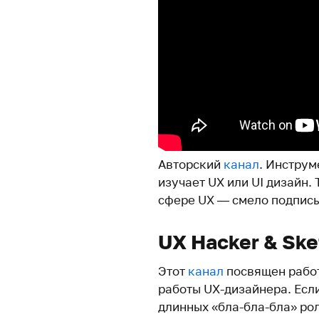
Авторский
канал
. Инструм
изучает UX или UI дизайн.
сфере UX — смело подпис
UX Hacker & Ske
Этот
канал
посвящен работ
работы UX-дизайнера. Если
длинных «бла-бла-бла» рол