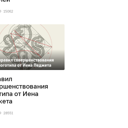
15062
авил
ршенствования
типа от Иена
жета
28551