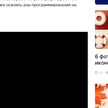
кже освоить азы программирования на
6 фо
икон
0