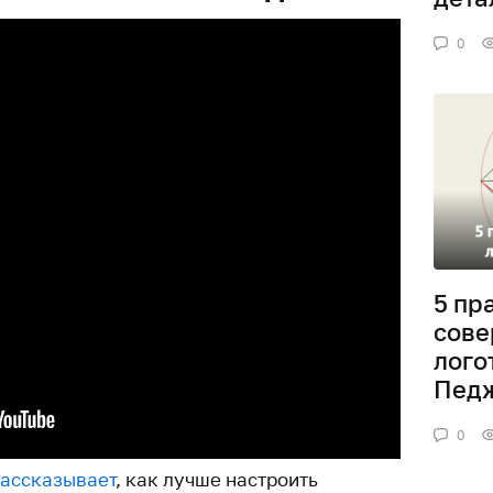
0
5 пр
сове
лого
Пед
0
ассказывает
, как лучше настроить