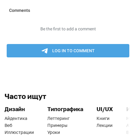
Часто ищут
Дизайн
Типографика
UI/UX
Ин
Айдентика
Леттеринг
Книги
Han
Веб
Примеры
Лекции
Ати
Иллюстрации
Уроки
Веб