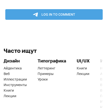
Часто ищут
Дизайн
Типографика
UI/UX
Ин
Айдентика
Леттеринг
Книги
Han
Веб
Примеры
Лекции
Ати
Иллюстрации
Уроки
Веб
Инструменты
Вид
Книги
Виз
Лекции
Геро
Инс
Инт